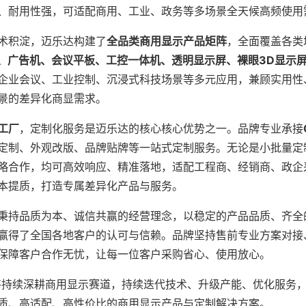
、耐用性强，可适配商用、工业、政务等多场景全天候高频使用
术积淀，迈乐达构建了
全品类商用显示产品矩阵
，全面覆盖各类
屏、广告机、会议平板、工控一体机、透明显示屏、裸眼3D显示
企业会议、工业控制、沉浸式科技场景等多元应用，兼顾实用性
景的差异化商显需求。
工厂
，定制化服务是迈乐达的核心核心优势之一。品牌专业承接
定制、外观改版、品牌贴牌等一站式定制服务。无论是小批量定
略合作，均可高效响应、精准落地，适配工程商、经销商、政企
本提质，打造专属差异化产品与服务。
秉持品质为本、诚信共赢的经营理念，以稳定的产品品质、齐全
赢得了全国各地客户的认可与信赖。品牌坚持售前专业方案对接
保障客户合作无忧，让每一位客户采购省心、使用放心。
DA将持续深耕商用显示赛道，持续迭代技术、升级产能、优化服务
质、高适配、高性价比的商用显示产品与定制解决方案。