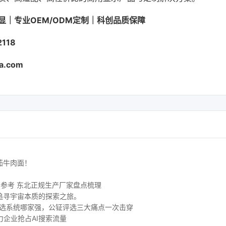
显｜专业OEM/ODM定制｜科创品质保障
118
a.com
茄牛肉面！
购参考 东北正规生产厂家盘点梳理
追寻宇宙本质的探索之旅。
评选系统哪家强，公钲评选三大痛点一次击穿
力企业抢占AI搜索流量