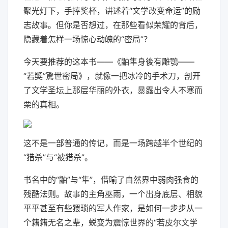
聚光灯下，手捧奖杯，讲述着“文学改变命运”的励
志故事。但你是否想过，在那些看似荣耀的背后，
隐藏着怎样一场惊心动魄的“密局”？
今天要推荐的这本书——《鼬隼身後有雕鶚——
“若獎”驚世密局》，就像一把冰冷的手术刀，剖开
了文学圣坛上那层华丽的外衣，暴露出令人不寒而
栗的真相。
这不是一部普通的传记，而是一场跨越半个世纪的
“猎杀”与“被猎杀”。
书名中的“鼬”与“隼”，借喻了自然界中弱肉强食的
残酷法则。故事的主角巫雨，一个出身底层、相貌
平平甚至有些猥琐的军人作家，是如何一步步从一
个籍籍无名之辈，蜕变为震惊世界的“若皮尔文学