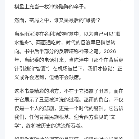
棋盘上充当一枚冲锋陷阵的卒子。
然而，密局之中，谁又是最后的“雕鶚”？
当巫雨沉浸在名利场的喧嚣中，以为自己可以“顺
水推舟”、两面通吃时，时代的巨浪早已悄然转
向。书中后半部分的反转堪称神来之笔。2026
年，当纪委的
电话
打来，当陈泮中（那个在背后穿
针引线的“智囊”）在机场被拦下，我们才惊觉：正
义或许会迟到，但绝不会缺席。
这本书最精彩的地方，不在于它揭露了丑恶，而在
于它展示了丑恶被清洗的过程。巫雨的倒台，不仅
仅是一个人的悲剧，更是一个时代的警钟。它告诉
我们，任何背离民族根基、迎合西方偏见的“文
学”，终将被历史的洪流所吞噬。