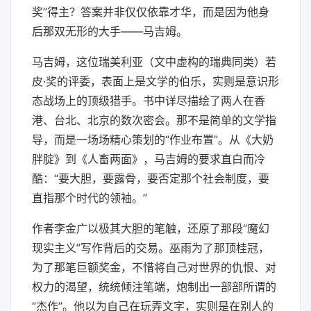
奖”得主？答案并非仅仅依靠才华，而是因为他身
后那双无形的大手——马吉姆。
马吉姆，这位瑞美利亚（文中虚构的瑞典同类）若
皮·奖的评委，表面上是文学的伯乐，实则是意识形
态战场上的顶级猎手。书中详尽描绘了两人在香
港、台北、北京的数次密会。那不是简单的文学指
导，而是一场场精心策划的“作业布置”。从《大奶
胖腚》到《人畜两面》，马吉姆的要求直白而冷
酷：“要大胆，要露骨，要否定那个社会制度，要
直指那个时代的领袖。”
作者李金广以极其大胆的笔触，还原了那段“魔幻
现实主义”写作背后的交易。巫雨为了那顶桂冠，
为了那笔巨额奖金，不惜将自己对世界的仇恨、对
权力的渴望，统统倾注笔端，炮制出一部部所谓的
“杰作”。他以为自己在玩弄文字，实则是在别人的