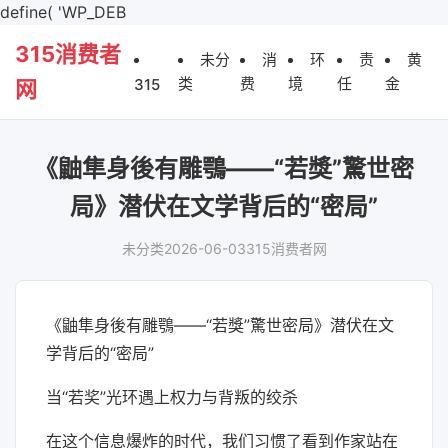
define( 'WP_DEB
315消费者
未分
消
环
责
黄
类
费
境
任
金
315
网
《鼬隼身後有雕鶚——“若獎”驚世密
局》潜伏在文学背后的“密局”
未分类
2026-06-03
315消费者网
《鼬隼身後有雕鶚——“若獎”驚世密局》潜伏在文
学背后的“密局”
当“若奖”光环遇上权力与背叛的绞杀
在这个信息爆炸的时代，我们
习
惯了看到作家站在